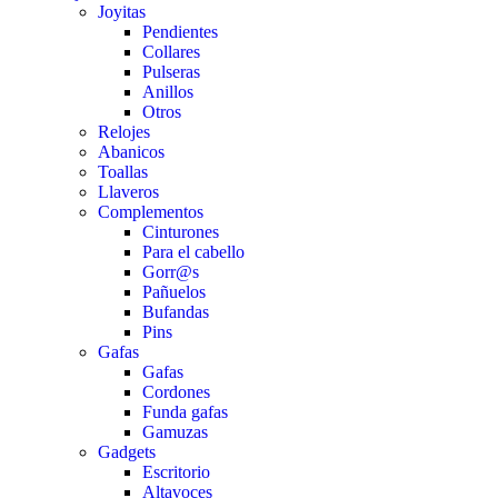
Joyitas
Pendientes
Collares
Pulseras
Anillos
Otros
Relojes
Abanicos
Toallas
Llaveros
Complementos
Cinturones
Para el cabello
Gorr@s
Pañuelos
Bufandas
Pins
Gafas
Gafas
Cordones
Funda gafas
Gamuzas
Gadgets
Escritorio
Altavoces