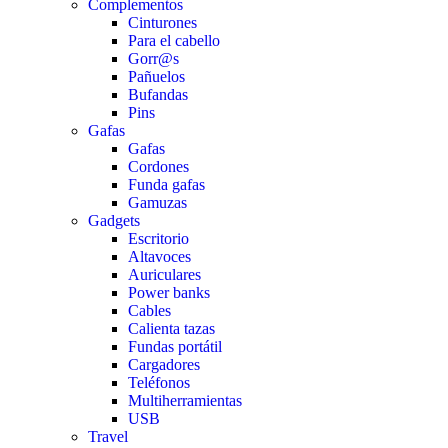
Complementos
Cinturones
Para el cabello
Gorr@s
Pañuelos
Bufandas
Pins
Gafas
Gafas
Cordones
Funda gafas
Gamuzas
Gadgets
Escritorio
Altavoces
Auriculares
Power banks
Cables
Calienta tazas
Fundas portátil
Cargadores
Teléfonos
Multiherramientas
USB
Travel