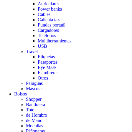
Auriculares
Power banks
Cables
Calienta tazas
Fundas portátil
Cargadores
Teléfonos
Multiherramientas
USB
Travel
Etiquetas
Pasaportes
Eye Mask
Fiambreras
Otros
Paraguas
Mascotas
Bolsos
Shopper
Bandolera
Tote
de Hombro
de Mano
Mochilas
Riñoneras