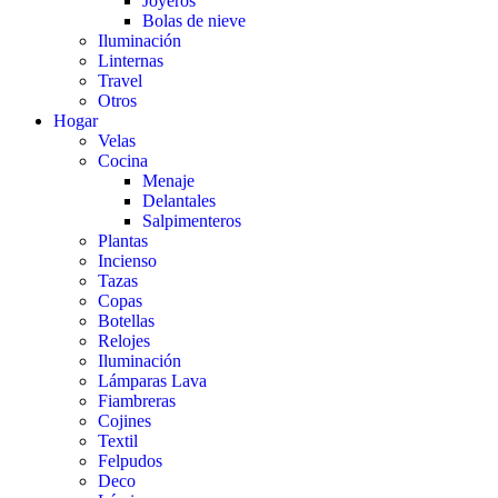
Joyeros
Bolas de nieve
Iluminación
Linternas
Travel
Otros
Hogar
Velas
Cocina
Menaje
Delantales
Salpimenteros
Plantas
Incienso
Tazas
Copas
Botellas
Relojes
Iluminación
Lámparas Lava
Fiambreras
Cojines
Textil
Felpudos
Deco