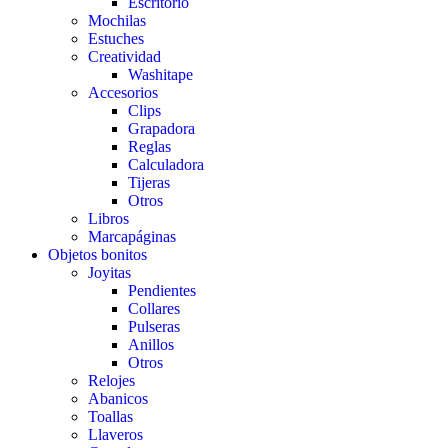
Escritorio
Mochilas
Estuches
Creatividad
Washitape
Accesorios
Clips
Grapadora
Reglas
Calculadora
Tijeras
Otros
Libros
Marcapáginas
Objetos bonitos
Joyitas
Pendientes
Collares
Pulseras
Anillos
Otros
Relojes
Abanicos
Toallas
Llaveros