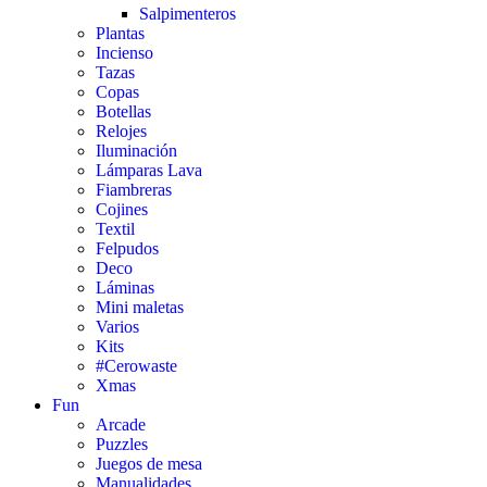
Salpimenteros
Plantas
Incienso
Tazas
Copas
Botellas
Relojes
Iluminación
Lámparas Lava
Fiambreras
Cojines
Textil
Felpudos
Deco
Láminas
Mini maletas
Varios
Kits
#Cerowaste
Xmas
Fun
Arcade
Puzzles
Juegos de mesa
Manualidades