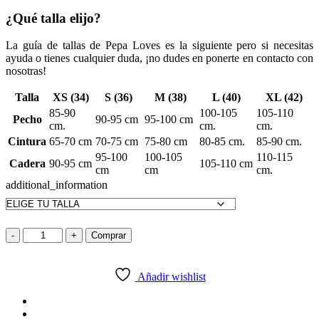
¿Qué talla elijo?
La guía de tallas de Pepa Loves es la siguiente pero si necesitas
ayuda o tienes cualquier duda, ¡no dudes en ponerte en contacto con
nosotras!
Talla
XS (34)
S (36)
M (38)
L (40)
XL (42)
85-90
100-105
105-110
Pecho
90-95 cm
95-100 cm
cm.
cm.
cm.
Cintura
65-70 cm
70-75 cm
75-80 cm
80-85 cm.
85-90 cm.
95-100
100-105
110-115
Cadera
90-95 cm
105-110 cm
cm
cm
cm.
additional_information
-
+
Comprar
Añadir wishlist