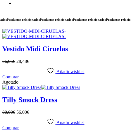
os
Productos relacionados
Productos relacionados
Productos relacionados
Productos relaciona
Vestido Midi Ciruelas
56,95
€
28,48
€
Añadir wishlist
Comprar
Agotado
Tilly Smock Dress
80,00
€
56,00
€
Añadir wishlist
Comprar