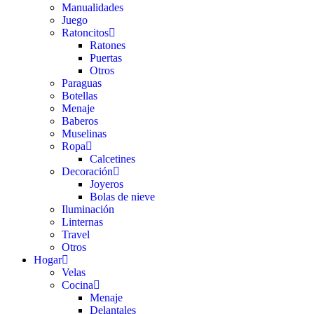
Manualidades
Juego
Ratoncitos
Ratones
Puertas
Otros
Paraguas
Botellas
Menaje
Baberos
Muselinas
Ropa
Calcetines
Decoración
Joyeros
Bolas de nieve
Iluminación
Linternas
Travel
Otros
Hogar
Velas
Cocina
Menaje
Delantales