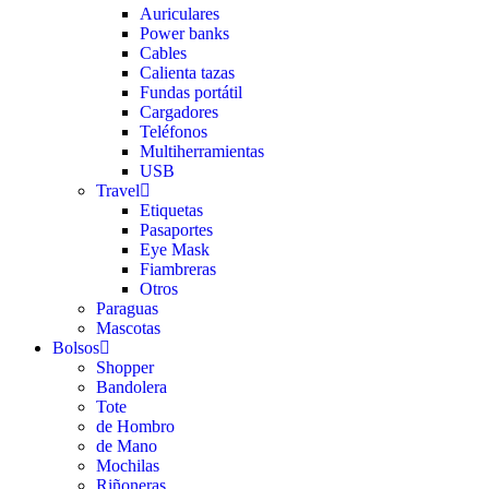
Auriculares
Power banks
Cables
Calienta tazas
Fundas portátil
Cargadores
Teléfonos
Multiherramientas
USB
Travel
Etiquetas
Pasaportes
Eye Mask
Fiambreras
Otros
Paraguas
Mascotas
Bolsos
Shopper
Bandolera
Tote
de Hombro
de Mano
Mochilas
Riñoneras