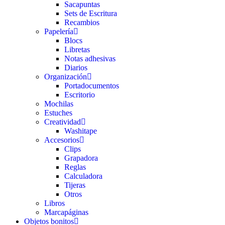
Sacapuntas
Sets de Escritura
Recambios
Papelería
Blocs
Libretas
Notas adhesivas
Diarios
Organización
Portadocumentos
Escritorio
Mochilas
Estuches
Creatividad
Washitape
Accesorios
Clips
Grapadora
Reglas
Calculadora
Tijeras
Otros
Libros
Marcapáginas
Objetos bonitos