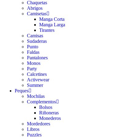
Chaquetas
Abrigos
Camisetas
Manga Corta
Manga Larga
Tirantes
Camisas
Sudaderas
Punto
Faldas
Pantalones
Monos
Party
Calcetines
Activewear
Summer
Peques
Mochilas
Complementos
Bolsos
Riñoneras
Monederos
Mordedores
Libros
Puzzles