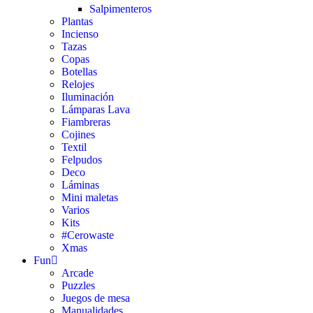
Salpimenteros
Plantas
Incienso
Tazas
Copas
Botellas
Relojes
Iluminación
Lámparas Lava
Fiambreras
Cojines
Textil
Felpudos
Deco
Láminas
Mini maletas
Varios
Kits
#Cerowaste
Xmas
Fun
Arcade
Puzzles
Juegos de mesa
Manualidades