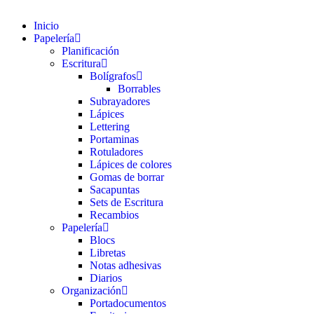
Inicio
Papelería
Planificación
Escritura
Bolígrafos
Borrables
Subrayadores
Lápices
Lettering
Portaminas
Rotuladores
Lápices de colores
Gomas de borrar
Sacapuntas
Sets de Escritura
Recambios
Papelería
Blocs
Libretas
Notas adhesivas
Diarios
Organización
Portadocumentos