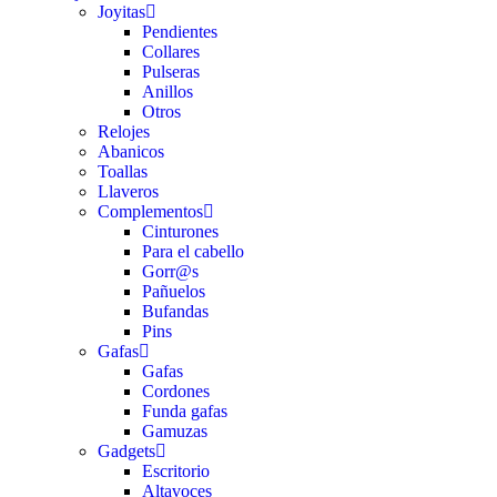
Joyitas
Pendientes
Collares
Pulseras
Anillos
Otros
Relojes
Abanicos
Toallas
Llaveros
Complementos
Cinturones
Para el cabello
Gorr@s
Pañuelos
Bufandas
Pins
Gafas
Gafas
Cordones
Funda gafas
Gamuzas
Gadgets
Escritorio
Altavoces