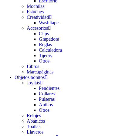
Escritorio
Mochilas
Estuches
Creatividad
Washitape
Accesorios
Clips
Grapadora
Reglas
Calculadora
Tijeras
Otros
Libros
Marcapáginas
Objetos bonitos
Joyitas
Pendientes
Collares
Pulseras
Anillos
Otros
Relojes
Abanicos
Toallas
Llaveros