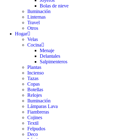
Joyeros
Bolas de nieve
Iluminación
Linternas
Travel
Otros
Hogar
Velas
Cocina
Menaje
Delantales
Salpimenteros
Plantas
Incienso
Tazas
Copas
Botellas
Relojes
Iluminación
Lámparas Lava
Fiambreras
Cojines
Textil
Felpudos
Deco