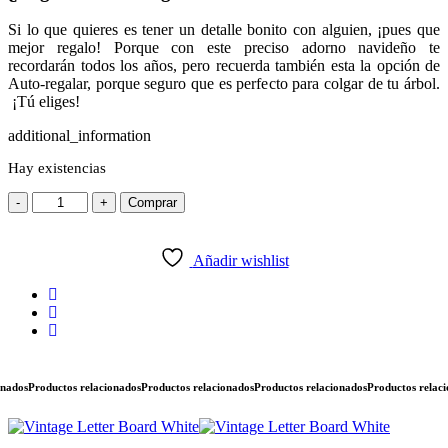
Si lo que quieres es tener un detalle bonito con alguien, ¡pues que
mejor regalo! Porque con este preciso adorno navideño te
recordarán todos los años, pero recuerda también esta la opción de
Auto-regalar, porque seguro que es perfecto para colgar de tu árbol.
¡Tú eliges!
additional_information
Hay existencias
-
+
Comprar
Añadir wishlist
dos
Productos relacionados
Productos relacionados
Productos relacionados
Productos relacion