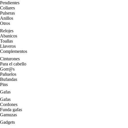
Pendientes
Collares
Pulseras
Anillos
Otros
Relojes
Abanicos
Toallas
Llaveros
Complementos
Cinturones
Para el cabello
Gorr@s
Pañuelos
Bufandas
Pins
Gafas
Gafas
Cordones
Funda gafas
Gamuzas
Gadgets