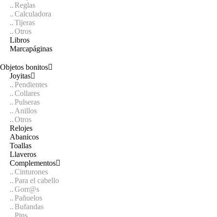
Reglas
Calculadora
Tijeras
Otros
Libros
Marcapáginas
Objetos bonitos
Joyitas
Pendientes
Collares
Pulseras
Anillos
Otros
Relojes
Abanicos
Toallas
Llaveros
Complementos
Cinturones
Para el cabello
Gorr@s
Pañuelos
Bufandas
Pins