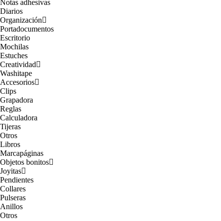
Notas adhesivas
Diarios
Organización
Portadocumentos
Escritorio
Mochilas
Estuches
Creatividad
Washitape
Accesorios
Clips
Grapadora
Reglas
Calculadora
Tijeras
Otros
Libros
Marcapáginas
Objetos bonitos
Joyitas
Pendientes
Collares
Pulseras
Anillos
Otros