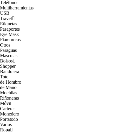
Teléfonos
Multiherramientas
USB
Travel
Etiquetas
Pasaportes
Eye Mask
Fiambreras
Otros
Paraguas
Mascotas
Bolsos
Shopper
Bandolera
Tote
de Hombro
de Mano
Mochilas
Riñoneras
Móvil
Carteras
Monedero
Portatodo
Varios
Ropa