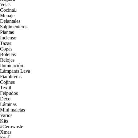
Velas
Cocina
Menaje
Delantales
Salpimenteros
Plantas
Incienso
Tazas
Copas
Botellas
Relojes
Iluminación
Lámparas Lava
Fiambreras
Cojines
Textil
Felpudos
Deco
Láminas
Mini maletas
Varios
Kits
#Cerowaste
Xmas
Fun