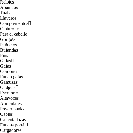
Relojes
Abanicos
Toallas
Llaveros
Complementos
Cinturones
Para el cabello
Gorr@s
Pañuelos
Bufandas
Pins
Gafas
Gafas
Cordones
Funda gafas
Gamuzas
Gadgets
Escritorio
Altavoces
Auriculares
Power banks
Cables
Calienta tazas
Fundas portátil
Cargadores