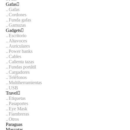
Gafas
Gafas
Cordones
Funda gafas
Gamuzas
Gadgets
Escritorio
Altavoces
Auriculares
Power banks
Cables
Calienta tazas
Fundas portátil
Cargadores
Teléfonos
Multiherramientas
USB
Travel
Etiquetas
Pasaportes
Eye Mask
Fiambreras
Otros
Paraguas
Mascotas