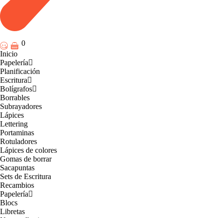
0
Inicio
Papelería
Planificación
Escritura
Bolígrafos
Borrables
Subrayadores
Lápices
Lettering
Portaminas
Rotuladores
Lápices de colores
Gomas de borrar
Sacapuntas
Sets de Escritura
Recambios
Papelería
Blocs
Libretas