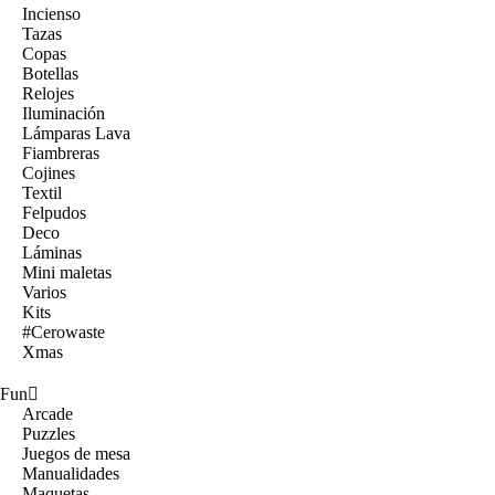
Incienso
Tazas
Copas
Botellas
Relojes
Iluminación
Lámparas Lava
Fiambreras
Cojines
Textil
Felpudos
Deco
Láminas
Mini maletas
Varios
Kits
#Cerowaste
Xmas
Fun
Arcade
Puzzles
Juegos de mesa
Manualidades
Maquetas