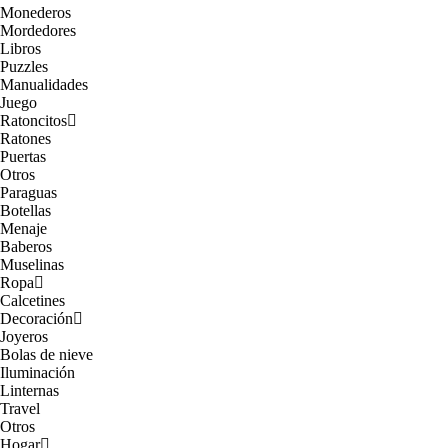
Monederos
Mordedores
Libros
Puzzles
Manualidades
Juego
Ratoncitos
Ratones
Puertas
Otros
Paraguas
Botellas
Menaje
Baberos
Muselinas
Ropa
Calcetines
Decoración
Joyeros
Bolas de nieve
Iluminación
Linternas
Travel
Otros
Hogar