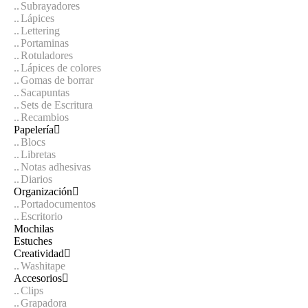
Subrayadores
Lápices
Lettering
Portaminas
Rotuladores
Lápices de colores
Gomas de borrar
Sacapuntas
Sets de Escritura
Recambios
Papelería
Blocs
Libretas
Notas adhesivas
Diarios
Organización
Portadocumentos
Escritorio
Mochilas
Estuches
Creatividad
Washitape
Accesorios
Clips
Grapadora