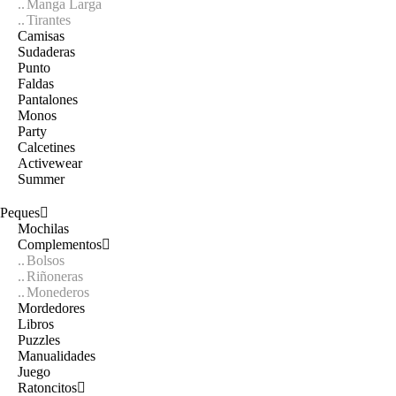
Manga Larga
Tirantes
Camisas
Sudaderas
Punto
Faldas
Pantalones
Monos
Party
Calcetines
Activewear
Summer
Peques
Mochilas
Complementos
Bolsos
Riñoneras
Monederos
Mordedores
Libros
Puzzles
Manualidades
Juego
Ratoncitos