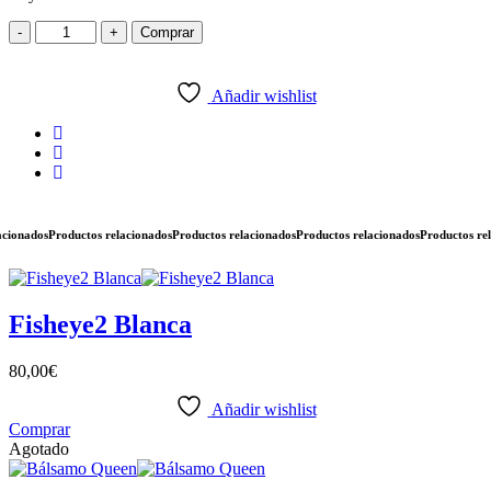
-
+
Comprar
Añadir wishlist
onados
Productos relacionados
Productos relacionados
Productos relacionados
Productos relac
Fisheye2 Blanca
80,00
€
Añadir wishlist
Comprar
Agotado