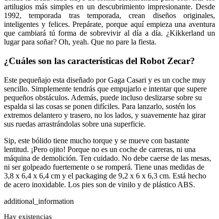
artilugios más simples en un descubrimiento impresionante. Desde
1992, temporada tras temporada, crean diseños originales,
inteligentes y felices. Prepárate, porque aquí empieza una aventura
que cambiará tú forma de sobrevivir al día a día. ¿Kikkerland un
lugar para soñar? Oh, yeah. Que no pare la fiesta.
¿Cuáles son las características del
Robot Zecar
?
Este pequeñajo esta diseñado por Gaga Casari y
es un coche muy
sencillo. Simplemente tendrás que empujarlo e intentar que supere
pequeños obstáculos. Además,
puede incluso deslizarse sobre su
espalda si las cosas se ponen difíciles. Para lanzarlo, sostén
los
extremos delantero y trasero, no los lados, y suavemente haz girar
sus ruedas arrastrándolas sobre una superficie.
Sip, este bólido tiene mucho torque y se mueve con bastante
lentitud. ¡Pero ojito! Porque no es un coche de carreras, ni una
máquina de demolición. Ten cuidado. No debe caerse de las mesas,
ni ser golpeado fuertemente o se romperá. Tiene unas medidas de
3,8 x 6,4 x 6,4 cm y el packaging de 9,2 x 6 x 6,3 cm. Está hecho
de acero inoxidable. Los pies son de vinilo y de plástico ABS.
additional_information
Hay existencias