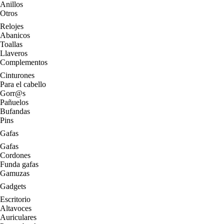
Anillos
Otros
Relojes
Abanicos
Toallas
Llaveros
Complementos
Cinturones
Para el cabello
Gorr@s
Pañuelos
Bufandas
Pins
Gafas
Gafas
Cordones
Funda gafas
Gamuzas
Gadgets
Escritorio
Altavoces
Auriculares