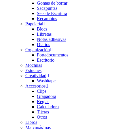
Gomas de borrar
Sacapuntas
Sets de Escritura
Recambios
Papelería
Blocs
Libretas
Notas adhesivas
Diarios
Organización
Portadocumentos
Escritorio
Mochilas
Estuches
Creatividad
Washitape
Accesorios
Clips
Grapadora
Reglas
Calculadora
Tijeras
Otros
Libros
Marcapáginas