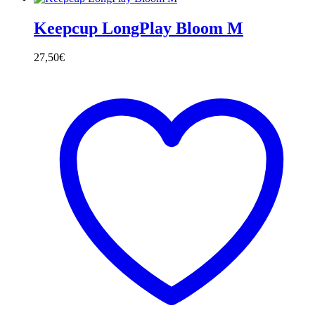
Keepcup LongPlay Bloom M
27,50
€