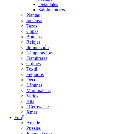
Delantales
Salpimenteros
Plantas
Incienso
Tazas
Copas
Botellas
Relojes
Iluminación
Lámparas Lava
Fiambreras
Cojines
Textil
Felpudos
Deco
Láminas
Mini maletas
Varios
Kits
#Cerowaste
Xmas
Fun
Arcade
Puzzles
Juegos de mesa