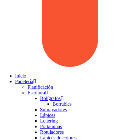
Inicio
Papelería
Planificación
Escritura
Bolígrafos
Borrables
Subrayadores
Lápices
Lettering
Portaminas
Rotuladores
Lápices de colores