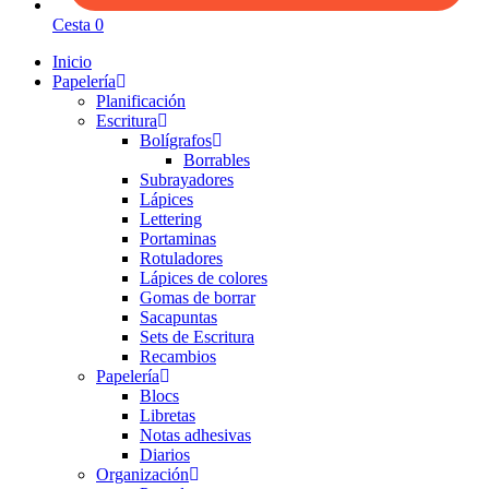
Cesta
0
Inicio
Papelería
Planificación
Escritura
Bolígrafos
Borrables
Subrayadores
Lápices
Lettering
Portaminas
Rotuladores
Lápices de colores
Gomas de borrar
Sacapuntas
Sets de Escritura
Recambios
Papelería
Blocs
Libretas
Notas adhesivas
Diarios
Organización