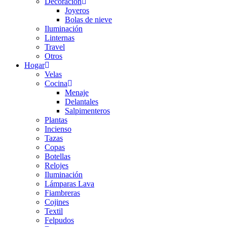
Decoración
Joyeros
Bolas de nieve
Iluminación
Linternas
Travel
Otros
Hogar
Velas
Cocina
Menaje
Delantales
Salpimenteros
Plantas
Incienso
Tazas
Copas
Botellas
Relojes
Iluminación
Lámparas Lava
Fiambreras
Cojines
Textil
Felpudos