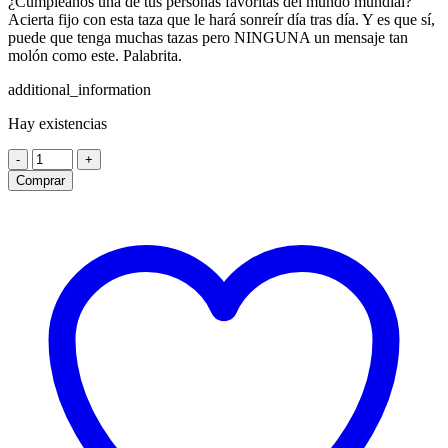
¿Cumpleaños una de tus personas favoritas del mundo mundial?
Acierta fijo con esta taza que le hará sonreír día tras día. Y es que sí,
puede que tenga muchas tazas pero NINGUNA un mensaje tan
molón como este. Palabrita.
additional_information
Hay existencias
Taza
-
+
Yoga
Comprar
Green
cantidad