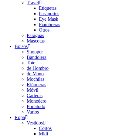
Travel
Etiquetas
Pasaportes
Eye Mask
Fiambreras
Otros
Paraguas
Mascotas
Bolsos
Shopper
Bandolera
Tote
de Hombro
de Mano
Mochilas
Riñoneras
Móvil
Carteras
Monedero
Portatodo
Varios
Ropa
Vestidos
Cortos
Midi