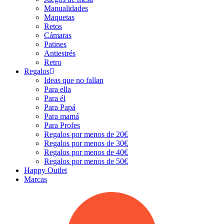
Manualidades
Maquetas
Retos
Cámaras
Patines
Antiestrés
Retro
Regalos
Ideas que no fallan
Para ella
Para él
Para Papá
Para mamá
Para Profes
Regalos por menos de 20€
Regalos por menos de 30€
Regalos por menos de 40€
Regalos por menos de 50€
Happy Outlet
Marcas