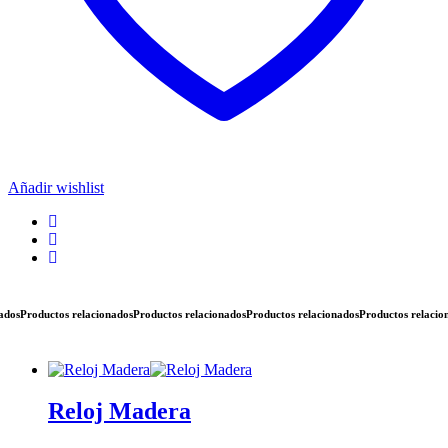
Añadir wishlist
os
Productos relacionados
Productos relacionados
Productos relacionados
Productos relaciona
Reloj Madera