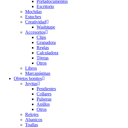
Portadocumentos
Escritorio
Mochilas
Estuches
Creatividad
Washitape
Accesorios
Clips
Grapadora
Reglas
Calculadora
Tijeras
Otros
Libros
Marcapáginas
Objetos bonitos
Joyitas
Pendientes
Collares
Pulseras
Anillos
Otros
Relojes
Abanicos
Toallas