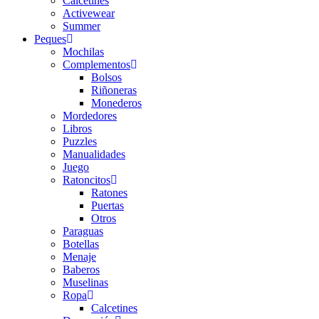
Calcetines
Activewear
Summer
Peques
Mochilas
Complementos
Bolsos
Riñoneras
Monederos
Mordedores
Libros
Puzzles
Manualidades
Juego
Ratoncitos
Ratones
Puertas
Otros
Paraguas
Botellas
Menaje
Baberos
Muselinas
Ropa
Calcetines