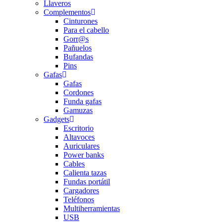
Llaveros
Complementos
Cinturones
Para el cabello
Gorr@s
Pañuelos
Bufandas
Pins
Gafas
Gafas
Cordones
Funda gafas
Gamuzas
Gadgets
Escritorio
Altavoces
Auriculares
Power banks
Cables
Calienta tazas
Fundas portátil
Cargadores
Teléfonos
Multiherramientas
USB