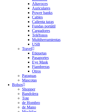
Altavoces
Auriculares
Power banks
Cables
Calienta tazas
Fundas portátil
Cargadores
Teléfonos
Multiherramientas
USB
Travel
Etiquetas
Pasaportes
Eye Mask
Fiambreras
Otros
Paraguas
Mascotas
Bolsos
Shopper
Bandolera
Tote
de Hombro
de Mano
Mochilas