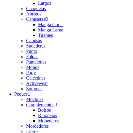
Largos
Chaquetas
Abrigos
Camisetas
Manga Corta
Manga Larga
Tirantes
Camisas
Sudaderas
Punto
Faldas
Pantalones
Monos
Party
Calcetines
Activewear
Summer
Peques
Mochilas
Complementos
Bolsos
Riñoneras
Monederos
Mordedores
Libros