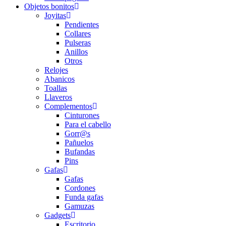
Objetos bonitos
Joyitas
Pendientes
Collares
Pulseras
Anillos
Otros
Relojes
Abanicos
Toallas
Llaveros
Complementos
Cinturones
Para el cabello
Gorr@s
Pañuelos
Bufandas
Pins
Gafas
Gafas
Cordones
Funda gafas
Gamuzas
Gadgets
Escritorio