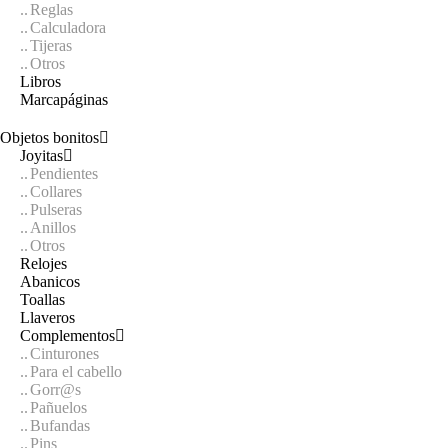
Reglas
Calculadora
Tijeras
Otros
Libros
Marcapáginas
Objetos bonitos
Joyitas
Pendientes
Collares
Pulseras
Anillos
Otros
Relojes
Abanicos
Toallas
Llaveros
Complementos
Cinturones
Para el cabello
Gorr@s
Pañuelos
Bufandas
Pins