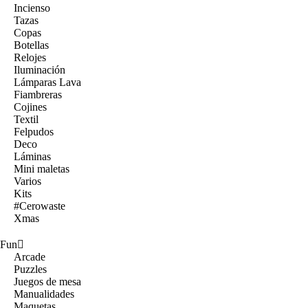
Incienso
Tazas
Copas
Botellas
Relojes
Iluminación
Lámparas Lava
Fiambreras
Cojines
Textil
Felpudos
Deco
Láminas
Mini maletas
Varios
Kits
#Cerowaste
Xmas
Fun
Arcade
Puzzles
Juegos de mesa
Manualidades
Maquetas