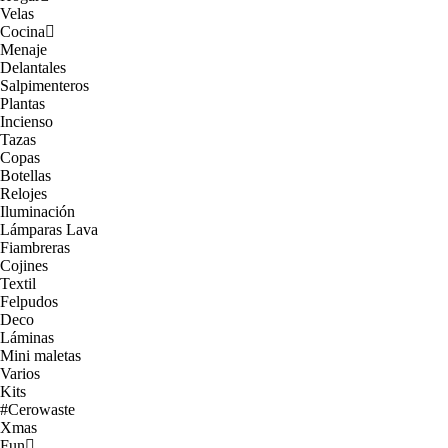
Velas
Cocina
Menaje
Delantales
Salpimenteros
Plantas
Incienso
Tazas
Copas
Botellas
Relojes
Iluminación
Lámparas Lava
Fiambreras
Cojines
Textil
Felpudos
Deco
Láminas
Mini maletas
Varios
Kits
#Cerowaste
Xmas
Fun