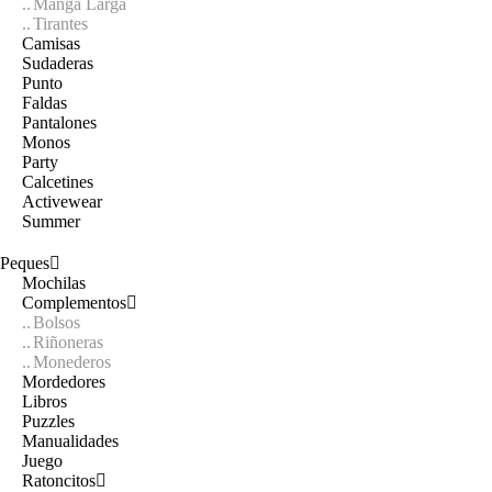
Manga Larga
Tirantes
Camisas
Sudaderas
Punto
Faldas
Pantalones
Monos
Party
Calcetines
Activewear
Summer
Peques
Mochilas
Complementos
Bolsos
Riñoneras
Monederos
Mordedores
Libros
Puzzles
Manualidades
Juego
Ratoncitos