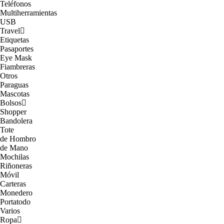
Teléfonos
Multiherramientas
USB
Travel
Etiquetas
Pasaportes
Eye Mask
Fiambreras
Otros
Paraguas
Mascotas
Bolsos
Shopper
Bandolera
Tote
de Hombro
de Mano
Mochilas
Riñoneras
Móvil
Carteras
Monedero
Portatodo
Varios
Ropa