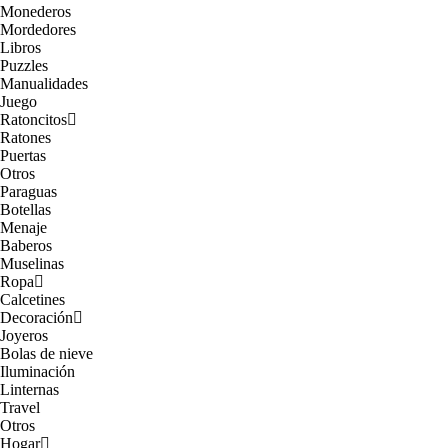
Monederos
Mordedores
Libros
Puzzles
Manualidades
Juego
Ratoncitos
Ratones
Puertas
Otros
Paraguas
Botellas
Menaje
Baberos
Muselinas
Ropa
Calcetines
Decoración
Joyeros
Bolas de nieve
Iluminación
Linternas
Travel
Otros
Hogar