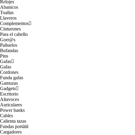
Relojes
Abanicos
Toallas
Llaveros
Complementos
Cinturones
Para el cabello
Gorr@s
Pañuelos
Bufandas
Pins
Gafas
Gafas
Cordones
Funda gafas
Gamuzas
Gadgets
Escritorio
Altavoces
Auriculares
Power banks
Cables
Calienta tazas
Fundas portátil
Cargadores