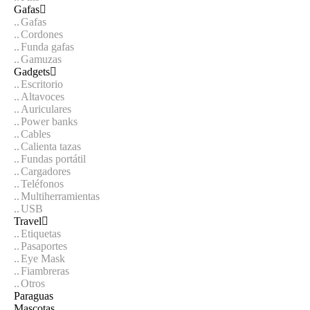
Gafas
Gafas
Cordones
Funda gafas
Gamuzas
Gadgets
Escritorio
Altavoces
Auriculares
Power banks
Cables
Calienta tazas
Fundas portátil
Cargadores
Teléfonos
Multiherramientas
USB
Travel
Etiquetas
Pasaportes
Eye Mask
Fiambreras
Otros
Paraguas
Mascotas