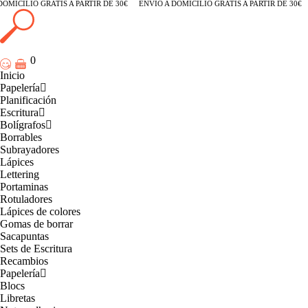
OMICILIO GRATIS A PARTIR DE 30€
ENVÍO A DOMICILIO GRATIS A PARTIR DE 30€
0
Inicio
Papelería
Planificación
Escritura
Bolígrafos
Borrables
Subrayadores
Lápices
Lettering
Portaminas
Rotuladores
Lápices de colores
Gomas de borrar
Sacapuntas
Sets de Escritura
Recambios
Papelería
Blocs
Libretas