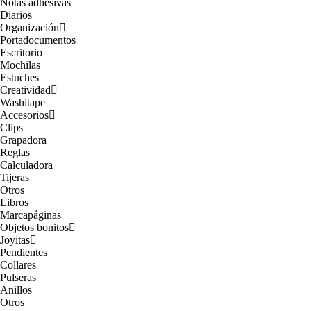
Notas adhesivas
Diarios
Organización
Portadocumentos
Escritorio
Mochilas
Estuches
Creatividad
Washitape
Accesorios
Clips
Grapadora
Reglas
Calculadora
Tijeras
Otros
Libros
Marcapáginas
Objetos bonitos
Joyitas
Pendientes
Collares
Pulseras
Anillos
Otros