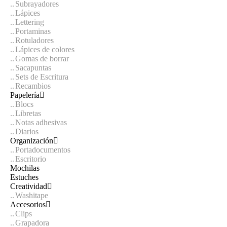
Subrayadores
Lápices
Lettering
Portaminas
Rotuladores
Lápices de colores
Gomas de borrar
Sacapuntas
Sets de Escritura
Recambios
Papelería
Blocs
Libretas
Notas adhesivas
Diarios
Organización
Portadocumentos
Escritorio
Mochilas
Estuches
Creatividad
Washitape
Accesorios
Clips
Grapadora